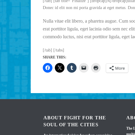
[/tab] [tab title=”Finalize”] [dropcap]N[/dropcap]ulla
Donec id elit non mi porta gravida at eget metus. Don
Nulla vitae elit libero, a pharetra augue. Cum so
erat porttitor ligula, eget lacinia odio sem nec el
commodo luctus, nisi erat porttitor ligula, eget l
[/tab] [/tabs]
SHARE THIS:
More
ABOUT FIGHT FOR THE
AB
SOUL OF THE CITIES
The L
multi