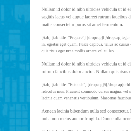
Nullam id dolor id nibh ultricies vehicula ut id 
sagittis lacus vel augue laoreet rutrum faucibus d
mattis consectetur purus sit amet fermentum.
[/tab] [tab title=”Prepare”] [dropcap]I[/dropcap]teger
in, egestas eget quam. Fusce dapibus, tellus ac curs
quis risus eget urna mollis ornare vel eu leo.
Nullam id dolor id nibh ultricies vehicula ut id 
rutrum faucibus dolor auctor. Nullam quis risus e
[/tab] [tab title=”Retouch”] [dropcap]S[/dropcap]orbi 
ridiculus mus. Praesent commodo cursus magna, vel sc
lacinia quam venenatis vestibulum. Maecenas faucibus
Aenean lacinia bibendum nulla sed consectetur.
nulla non metus auctor fringilla. Donec ullamco