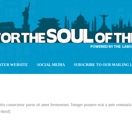
NTER WEBSITE
SOCIAL MEDIA
SUBSCRIBE TO OUR MAILING 
ttis consectetur purus sit amet fermentum. Integer posuere erat a ante venenatis 
-third]