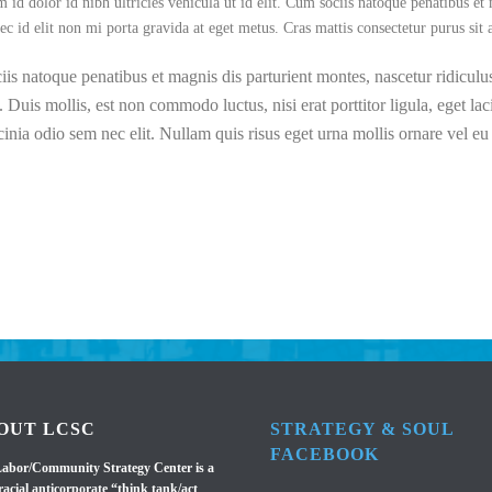
m id dolor id nibh ultricies vehicula ut id elit. Cum sociis natoque penatibus et
ec id elit non mi porta gravida at eget metus. Cras mattis consectetur purus si
ciis natoque penatibus et magnis dis parturient montes, nascetur ridicul
it. Duis mollis, est non commodo luctus, nisi erat porttitor ligula, eget la
acinia odio sem nec elit. Nullam quis risus eget urna mollis ornare vel eu 
OUT LCSC
STRATEGY & SOUL
FACEBOOK
abor/Community Strategy Center is a
racial anticorporate “think tank/act