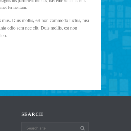
 magnis dis parturient montes, nascetur ridiculus mus.
t amet fermentum.
us mus. Duis mollis, est non commodo luctus, nisi
cinia odio sem nec elit. Duis mollis, est non
leo.
SEARCH