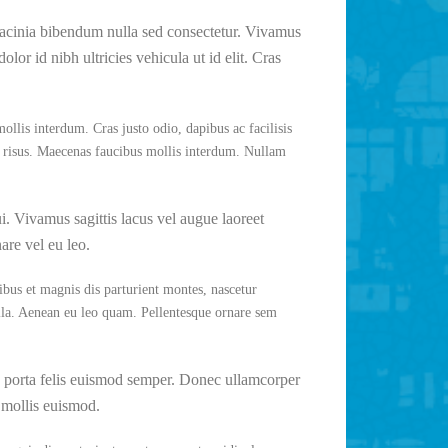
n lacinia bibendum nulla sed consectetur. Vivamus
lor id nibh ultricies vehicula ut id elit. Cras
ollis interdum. Cras justo odio, dapibus ac facilisis
 risus. Maecenas faucibus mollis interdum. Nullam
i. Vivamus sagittis lacus vel augue laoreet
are vel eu leo.
ibus et magnis dis parturient montes, nascetur
lla. Aenean eu leo quam. Pellentesque ornare sem
 porta felis euismod semper. Donec ullamcorper
 mollis euismod.