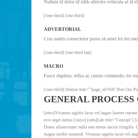
Nullam id dolor id nibh ultricies vehicula ut id 
[/one-third] [one-third]
ADVERTORIAL
Cras mattis consectetur purus sit amet fer leo 
[/one-third] [one-third last]
MACRO
Fusce dapibus, tellus ac cursus commodo, tor m
[/one-third] [button link=”?page_id=926″]See Our Por
GENERAL PROCESS
[intro]Vivamus sagittis lacus vel augue laoreet rutrum
eros seget metus.[/intro] [tabs][tab title=”Concept”] 
Donec ullamcorper nulla non metus auctor fringilla. 
magna mollis euismod. Vivamus sagittis lacus vel augue