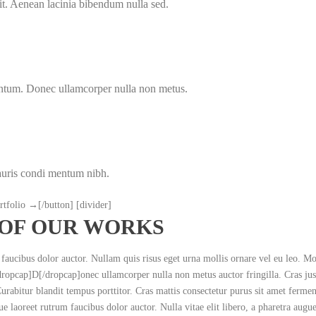
elit. Aenean lacinia bibendum nulla sed.
mentum. Donec ullamcorper nulla non metus.
auris condi mentum nibh.
tfolio →[/button] [divider]
 OF OUR WORKS
 faucibus dolor auctor. Nullam quis risus eget urna mollis ornare vel eu leo. Mor
[dropcap]D[/dropcap]onec ullamcorper nulla non metus auctor fringilla. Cras just
Curabitur blandit tempus porttitor. Cras mattis consectetur purus sit amet fer
 laoreet rutrum faucibus dolor auctor. Nulla vitae elit libero, a pharetra augue