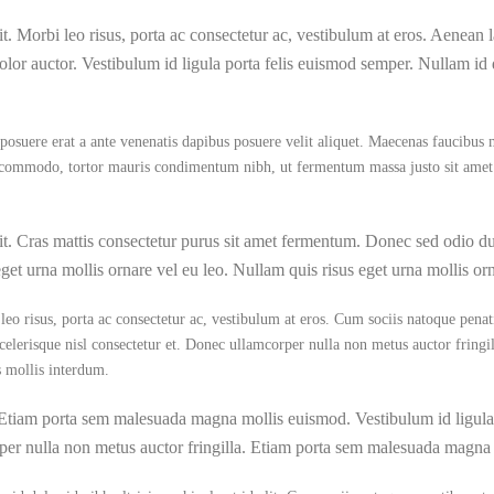
elit. Morbi leo risus, porta ac consectetur ac, vestibulum at eros. Aenea
olor auctor. Vestibulum id ligula porta felis euismod semper. Nullam id do
 posuere erat a ante venenatis dapibus posuere velit aliquet. Maecenas faucibus m
us commodo, tortor mauris condimentum nibh, ut fermentum massa justo sit amet
elit. Cras mattis consectetur purus sit amet fermentum. Donec sed odio du
get urna mollis ornare vel eu leo. Nullam quis risus eget urna mollis orn
leo risus, porta ac consectetur ac, vestibulum at eros. Cum sociis natoque penat
elerisque nisl consectetur et. Donec ullamcorper nulla non metus auctor fringi
 mollis interdum.
 Etiam porta sem malesuada magna mollis euismod. Vestibulum id ligula
rper nulla non metus auctor fringilla. Etiam porta sem malesuada magna